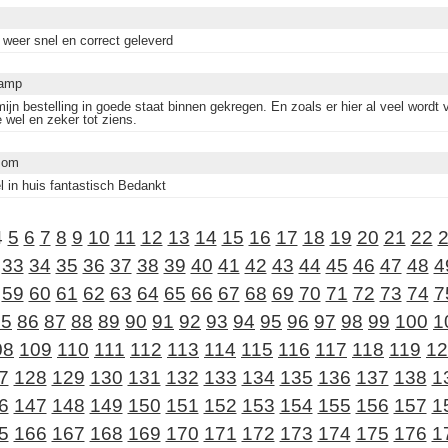
 weer snel en correct geleverd
amp
ijn bestelling in goede staat binnen gekregen. En zoals er hier al veel wordt 
e wel en zeker tot ziens.
Mom
l in huis fantastisch Bedankt
4
5
6
7
8
9
10
11
12
13
14
15
16
17
18
19
20
21
22
33
34
35
36
37
38
39
40
41
42
43
44
45
46
47
48
4
59
60
61
62
63
64
65
66
67
68
69
70
71
72
73
74
7
85
86
87
88
89
90
91
92
93
94
95
96
97
98
99
100
1
08
109
110
111
112
113
114
115
116
117
118
119
12
7
128
129
130
131
132
133
134
135
136
137
138
1
6
147
148
149
150
151
152
153
154
155
156
157
1
5
166
167
168
169
170
171
172
173
174
175
176
1