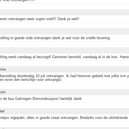
teren ontvangen weer super snel!!! Dank je wel!!
elling in goede orde ontvangen dank je wel voor de snelle levering
lling werd vandaag al bezorgd! Gesteren besteld, vandaag al in de bus. Hartel
ema
bestelling donderdag 10 juli ontvangen. Ik had hierover gebeld met jullie ivm
en even een berichtje voor ontvangst.
Mom
n de bus Gekregen Brievenbuspost hartelijk dank
aar
netjes ingepakt, alles in goede staat ontvangen. Bedankt voor de uitstekende 