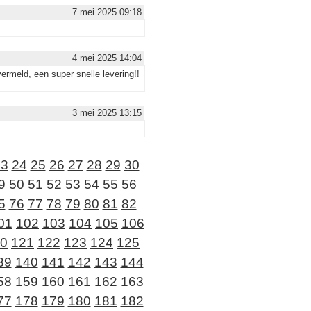
7 mei 2025 09:18
4 mei 2025 14:04
vermeld, een super snelle levering!!
3 mei 2025 13:15
23
24
25
26
27
28
29
30
9
50
51
52
53
54
55
56
5
76
77
78
79
80
81
82
01
102
103
104
105
106
0
121
122
123
124
125
39
140
141
142
143
144
58
159
160
161
162
163
77
178
179
180
181
182