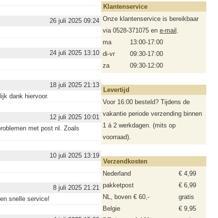
Klantenservice
Onze klantenservice is bereikbaar
26 juli 2025 09:24
via 0528-371075 en
e-mail
.
ma
13:00-17:00
24 juli 2025 13:10
di-vr
09:30-17:00
za
09:30-12:00
18 juli 2025 21:13
Levertijd
ijk dank hiervoor.
Voor 16:00 besteld? Tijdens de
vakantie periode verzending binnen
12 juli 2025 10:01
1 á 2 werkdagen. (mits op
 problemen met post nl. Zoals
voorraad).
10 juli 2025 13:19
Verzendkosten
Nederland
€ 4,99
pakketpost
€ 6,99
8 juli 2025 21:21
NL, boven € 60,-
gratis
en snelle service!
Belgie
€ 9,95