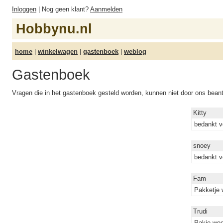
Inloggen
| Nog geen klant?
Aanmelden
Hobbynu.nl
home
|
winkelwagen
|
gastenboek
|
weblog
Gastenboek
Vragen die in het gastenboek gesteld worden, kunnen niet door ons bea
Kitty
bedankt v
snoey
bedankt vo
Fam
Pakketje 
Trudi
Pakje wee