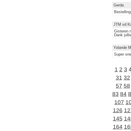
Gerda
Bestelling
JTM vd K
Gisteren m
Dank julli
Yolande 
Super sne
1
2
3
31
32
57
58
83
84
107
1
126
12
145
14
164
16