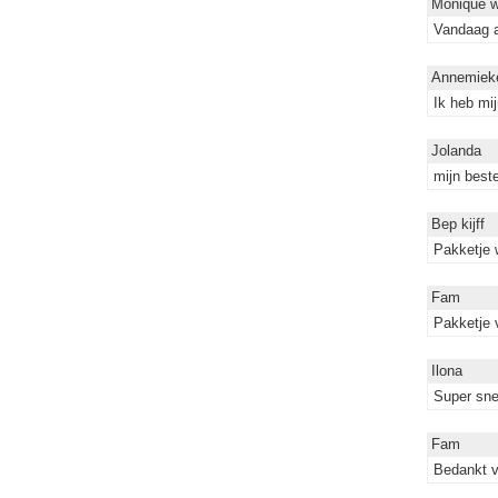
Monique w
Vandaag a
Annemiek
Ik heb mij
Jolanda
mijn beste
Bep kijff
Pakketje 
Fam
Pakketje 
Ilona
Super snel
Fam
Bedankt v