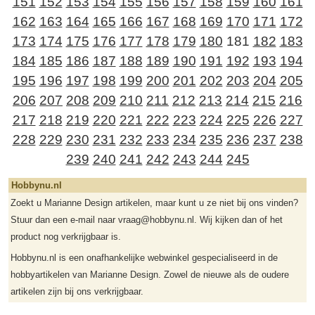
151
152
153
154
155
156
157
158
159
160
161
162
163
164
165
166
167
168
169
170
171
172
173
174
175
176
177
178
179
180
181
182
183
184
185
186
187
188
189
190
191
192
193
194
195
196
197
198
199
200
201
202
203
204
205
206
207
208
209
210
211
212
213
214
215
216
217
218
219
220
221
222
223
224
225
226
227
228
229
230
231
232
233
234
235
236
237
238
239
240
241
242
243
244
245
Hobbynu.nl
Zoekt u Marianne Design artikelen, maar kunt u ze niet bij ons vinden?
Stuur dan een e-mail naar vraag@hobbynu.nl. Wij kijken dan of het
product nog verkrijgbaar is.
Hobbynu.nl is een onafhankelijke webwinkel gespecialiseerd in de
hobbyartikelen van Marianne Design. Zowel de nieuwe als de oudere
artikelen zijn bij ons verkrijgbaar.