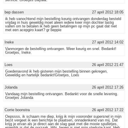
bep dassen
27 april 2012 18:05
ik heb vanochtend mijn bestelling keurig ontvangen donderdag besteld
vrijdag in huis geweldig moet aleen iedere keer mijn dochter lastig
vallen om te betalen ik heb geen betalingen op mijn pc gaat dat niet
met een acepgiro kaart? gr beppie
Ineke
27 april 2012 14:02
Vanmorgen de bestelling ontvangen. Weer keurig en snel. Bedankt!
Groetjes, Ineke.
Loes
26 april 2012 21:47
Goedenavond ik heb gisteren mijn bestelling binnen gekregen,
Geweldig en hartelijk bedankt!Groetjes, Loes
Jolanda
26 april 2012 17:26
Vandaag mijn bestelling ontvangen. Bedankt voor de snelle levering.
Groetjes Jolanda
Corrie boonstra
26 april 2012 17:22
Oepssss, ik schaam me diep, krijg ik mijn vooronder supersnel in mijn
bezit vergeet ik een berichtje te plaatsen, onnadenkend van mij. Dat
krijg je ervan als je direct aan de slag gaat met die mooie spulletjes,
eigenlijk is dat de oorzaak, Hihi, liegen is niet mijn sterkste kant. Heb