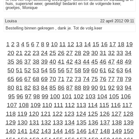
huis, supersnel weer, geweldig! bedankt en tot de volgende keer,
groetjes, Monique
Louisa
22 april 2012 09:11
Bestelling binnen gekregen , dank je. Tot de volg.keer
1
2
3
4
5
6
7
8
9
10
11
12
13
14
15
16
17
18
19
20
21
22
23
24
25
26
27
28
29
30
31
32
33
34
35
36
37
38
39
40
41
42
43
44
45
46
47
48
49
50
51
52
53
54
55
56
57
58
59
60
61
62
63
64
65
66
67
68
69
70
71
72
73
74
75
76
77
78
79
80
81
82
83
84
85
86
87
88
89
90
91
92
93
94
95
96
97
98
99
100
101
102
103
104
105
106
107
108
109
110
111
112
113
114
115
116
117
118
119
120
121
122
123
124
125
126
127
128
129
130
131
132
133
134
135
136
137
138
139
140
141
142
143
144
145
146
147
148
149
150