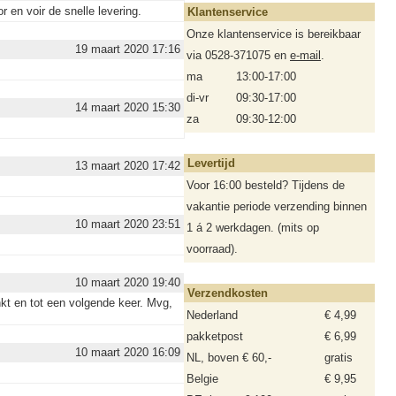
r en voir de snelle levering.
Klantenservice
Onze klantenservice is bereikbaar
19 maart 2020 17:16
via 0528-371075 en
e-mail
.
ma
13:00-17:00
di-vr
09:30-17:00
14 maart 2020 15:30
za
09:30-12:00
Levertijd
13 maart 2020 17:42
Voor 16:00 besteld? Tijdens de
vakantie periode verzending binnen
10 maart 2020 23:51
1 á 2 werkdagen. (mits op
voorraad).
10 maart 2020 19:40
Verzendkosten
kt en tot een volgende keer. Mvg,
Nederland
€ 4,99
pakketpost
€ 6,99
10 maart 2020 16:09
NL, boven € 60,-
gratis
Belgie
€ 9,95