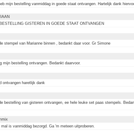
heb mijn bestelling vanmiddag in goede staat ontvangen. Hartelijk dank hiervoo
TIAAN
BESTELLING GISTEREN IN GOEDE STAAT ONTVANGEN
e stempel van Marianne binnen , bedankt daar voor. Gr Simone
 mijn bestelling ontvangen. Bedankt daarvoor.
d ontvangen haretlijk dank
e bestelling van gisteren ontvangen, ee hele leuke set paas stempels. Bedan
mmix
 mal is vanmiddag bezorgd. Ga 'm meteen uitproberen.