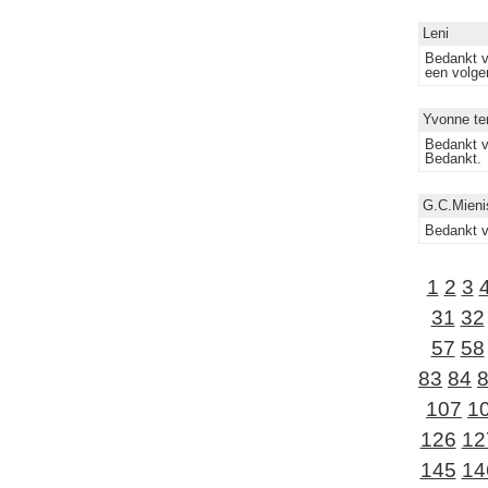
Leni
Bedankt vo
een volge
Yvonne te
Bedankt v
Bedankt.
G.C.Mieni
Bedankt v
1
2
3
31
32
57
58
83
84
107
1
126
12
145
14