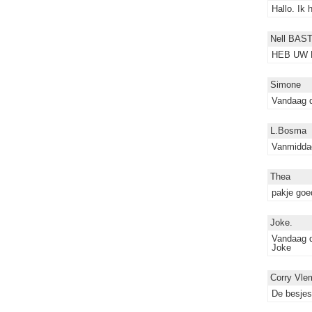
Hallo. Ik 
Nell BAS
HEB UW 
Simone
Vandaag d
L.Bosma
Vanmiddag
Thea
pakje goe
Joke.
Vandaag d
Joke
Corry Vle
De besjes