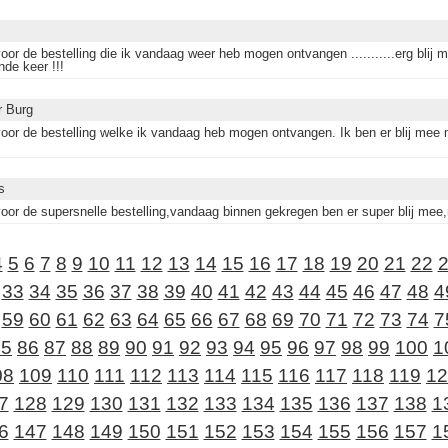
or de bestelling die ik vandaag weer heb mogen ontvangen ...........erg blij m
nde keer !!!
r Burg
oor de bestelling welke ik vandaag heb mogen ontvangen. Ik ben er blij mee m
s
oor de supersnelle bestelling,vandaag binnen gekregen ben er super blij mee,m
4
5
6
7
8
9
10
11
12
13
14
15
16
17
18
19
20
21
22
33
34
35
36
37
38
39
40
41
42
43
44
45
46
47
48
4
59
60
61
62
63
64
65
66
67
68
69
70
71
72
73
74
7
85
86
87
88
89
90
91
92
93
94
95
96
97
98
99
100
1
08
109
110
111
112
113
114
115
116
117
118
119
12
7
128
129
130
131
132
133
134
135
136
137
138
1
6
147
148
149
150
151
152
153
154
155
156
157
1