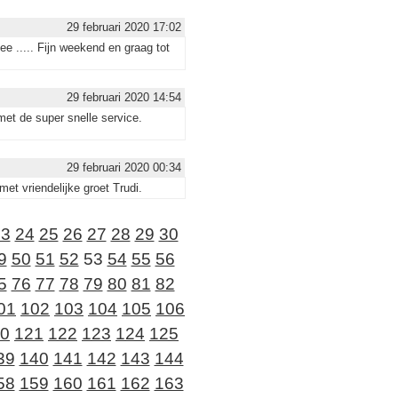
29 februari 2020 17:02
ee ..... Fijn weekend en graag tot
29 februari 2020 14:54
et de super snelle service.
29 februari 2020 00:34
et vriendelijke groet Trudi.
23
24
25
26
27
28
29
30
9
50
51
52
53
54
55
56
5
76
77
78
79
80
81
82
01
102
103
104
105
106
0
121
122
123
124
125
39
140
141
142
143
144
58
159
160
161
162
163