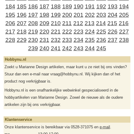
184
185
186
187
188
189
190
191
192
193
194
195
196
197
198
199
200
201
202
203
204
205
206
207
208
209
210
211
212
213
214
215
216
217
218
219
220
221
222
223
224
225
226
227
228
229
230
231
232
233
234
235
236
237
238
239
240
241
242
243
244
245
Hobbynu.nl
Zoekt u Marianne Design artikelen, maar kunt u ze niet bij ons vinden?
Stuur dan een e-mail naar vraag@hobbynu.nl. Wij kijken dan of het
product nog verkrijgbaar is.
Hobbynu.nl is een onafhankelijke webwinkel gespecialiseerd in de
hobbyartikelen van Marianne Design. Zowel de nieuwe als de oudere
artikelen zijn bij ons verkrijgbaar.
Klantenservice
Onze klantenservice is bereikbaar via 0528-371075 en
e-mail
.