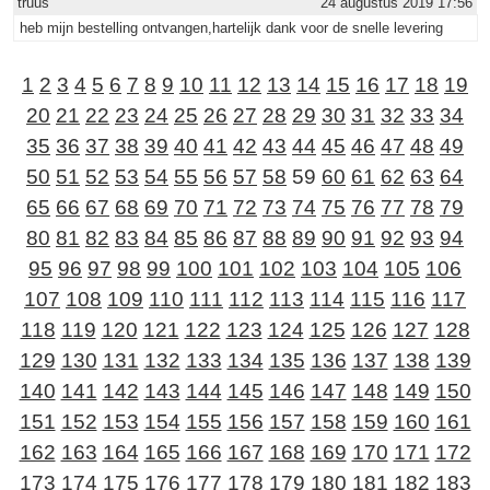
truus
24 augustus 2019 17:56
heb mijn bestelling ontvangen,hartelijk dank voor de snelle levering
1
2
3
4
5
6
7
8
9
10
11
12
13
14
15
16
17
18
19
20
21
22
23
24
25
26
27
28
29
30
31
32
33
34
35
36
37
38
39
40
41
42
43
44
45
46
47
48
49
50
51
52
53
54
55
56
57
58
59
60
61
62
63
64
65
66
67
68
69
70
71
72
73
74
75
76
77
78
79
80
81
82
83
84
85
86
87
88
89
90
91
92
93
94
95
96
97
98
99
100
101
102
103
104
105
106
107
108
109
110
111
112
113
114
115
116
117
118
119
120
121
122
123
124
125
126
127
128
129
130
131
132
133
134
135
136
137
138
139
140
141
142
143
144
145
146
147
148
149
150
151
152
153
154
155
156
157
158
159
160
161
162
163
164
165
166
167
168
169
170
171
172
173
174
175
176
177
178
179
180
181
182
183