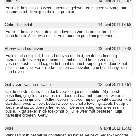
Joke Pel
14 april 2011 22:07
Hallo de bestelling is weer supersnel gelevert en is goed verzorgt aan
gekomen tot de volgen de keer gr Joke
Géke Rozendal
14 april 2011 13:58
Hartelijk bedankt voor de snelle levering van de producten die ik
besteld heb. Alles was netjes verstuurd en goed aangekomen.
Hanny van Laarhoven
13 april 2011 20:48
Hallo sinds enig tijd, heb ik hobbynu ontdekt, en ik ben heel erg
tevreden de levering is supersnel snel en altijd keurig verpakt, de
verzend kosten zijn laag en het aanbod groot. super ga zo door ik heb
jullie al aan veel van mijn kennissen aanbevolen. groetjes Hanny van
Laarhoven
Getty van Kampen. Kamp
12 april 2011 19:51
Op de eerste plaats mijn dank voor de goede klanditie. M,n eerste
bestelling ging fout omdat ik niet door had dat het stempels waren in
plaats van snijmallen. Jullie hebben het voor mij omgeruild daarben ik u
dankbaar voor. En ook bedankt voor de snelle levering. Zoals het op u
website staat zo doen jullie het ook. De anderedag was alles in m,n
busje. Ik ga zeker in de toekomst bij jullie weer wat bestellen. Mijn
hartelijke groeten. Getty.
Jose
9 april 2011 16:31
Vandaag mijn bestelling ontvangen en netjes verpakt.Bedankt voor de