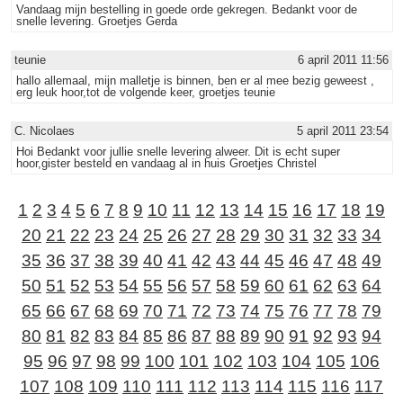
Vandaag mijn bestelling in goede orde gekregen. Bedankt voor de
snelle levering. Groetjes Gerda
teunie
6 april 2011 11:56
hallo allemaal, mijn malletje is binnen, ben er al mee bezig geweest ,
erg leuk hoor,tot de volgende keer, groetjes teunie
C. Nicolaes
5 april 2011 23:54
Hoi Bedankt voor jullie snelle levering alweer. Dit is echt super
hoor,gister besteld en vandaag al in huis Groetjes Christel
1
2
3
4
5
6
7
8
9
10
11
12
13
14
15
16
17
18
19
20
21
22
23
24
25
26
27
28
29
30
31
32
33
34
35
36
37
38
39
40
41
42
43
44
45
46
47
48
49
50
51
52
53
54
55
56
57
58
59
60
61
62
63
64
65
66
67
68
69
70
71
72
73
74
75
76
77
78
79
80
81
82
83
84
85
86
87
88
89
90
91
92
93
94
95
96
97
98
99
100
101
102
103
104
105
106
107
108
109
110
111
112
113
114
115
116
117