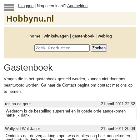
Inloggen
| Nog geen klant?
Aanmelden
Hobbynu.nl
home
|
winkelwagen
|
gastenboek
|
weblog
Gastenboek
Vragen die in het gastenboek gesteld worden, kunnen niet door ons
beantwoord worden. Ga naar de
Contact pagina
om contact met ons op
te nemen.
rosina de geus
21 april 2011 22:32
Wederom is de bestelling supersnel en in goede orde aangekomen
hartelijk dank
Wally vd Wal-Jager
21 april 2011 20:09
Ondanks dat de verpakking kapot was is alles nog heel aangekomen ,
heel hartelijk dank voor de super snelle levering , ik ben er weer