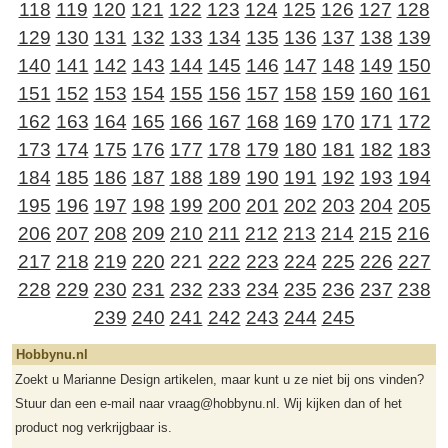
118
119
120
121
122
123
124
125
126
127
128
129
130
131
132
133
134
135
136
137
138
139
140
141
142
143
144
145
146
147
148
149
150
151
152
153
154
155
156
157
158
159
160
161
162
163
164
165
166
167
168
169
170
171
172
173
174
175
176
177
178
179
180
181
182
183
184
185
186
187
188
189
190
191
192
193
194
195
196
197
198
199
200
201
202
203
204
205
206
207
208
209
210
211
212
213
214
215
216
217
218
219
220
221
222
223
224
225
226
227
228
229
230
231
232
233
234
235
236
237
238
239
240
241
242
243
244
245
Hobbynu.nl
Zoekt u Marianne Design artikelen, maar kunt u ze niet bij ons vinden?
Stuur dan een e-mail naar vraag@hobbynu.nl. Wij kijken dan of het
product nog verkrijgbaar is.