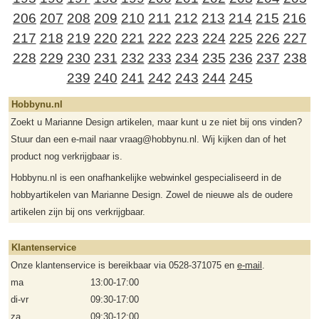
206
207
208
209
210
211
212
213
214
215
216
217
218
219
220
221
222
223
224
225
226
227
228
229
230
231
232
233
234
235
236
237
238
239
240
241
242
243
244
245
Hobbynu.nl
Zoekt u Marianne Design artikelen, maar kunt u ze niet bij ons vinden?
Stuur dan een e-mail naar vraag@hobbynu.nl. Wij kijken dan of het
product nog verkrijgbaar is.
Hobbynu.nl is een onafhankelijke webwinkel gespecialiseerd in de
hobbyartikelen van Marianne Design. Zowel de nieuwe als de oudere
artikelen zijn bij ons verkrijgbaar.
Klantenservice
Onze klantenservice is bereikbaar via 0528-371075 en
e-mail
.
ma
13:00-17:00
di-vr
09:30-17:00
za
09:30-12:00