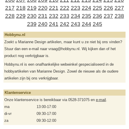
217
218
219
220
221
222
223
224
225
226
227
228
229
230
231
232
233
234
235
236
237
238
239
240
241
242
243
244
245
Hobbynu.nl
Zoekt u Marianne Design artikelen, maar kunt u ze niet bij ons vinden?
Stuur dan een e-mail naar vraag@hobbynu.nl. Wij kijken dan of het
product nog verkrijgbaar is.
Hobbynu.nl is een onafhankelijke webwinkel gespecialiseerd in de
hobbyartikelen van Marianne Design. Zowel de nieuwe als de oudere
artikelen zijn bij ons verkrijgbaar.
Klantenservice
Onze klantenservice is bereikbaar via 0528-371075 en
e-mail
.
ma
13:00-17:00
di-vr
09:30-17:00
za
09:30-12:00