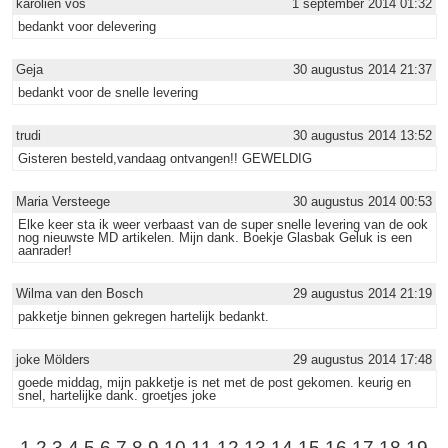
karolien vos
1 september 2014 01:32
bedankt voor delevering
Geja
30 augustus 2014 21:37
bedankt voor de snelle levering
trudi
30 augustus 2014 13:52
Gisteren besteld,vandaag ontvangen!! GEWELDIG
Maria Versteege
30 augustus 2014 00:53
Elke keer sta ik weer verbaast van de super snelle levering van de ook
nog nieuwste MD artikelen. Mijn dank. Boekje Glasbak Geluk is een
aanrader!
Wilma van den Bosch
29 augustus 2014 21:19
pakketje binnen gekregen hartelijk bedankt.
joke Mölders
29 augustus 2014 17:48
goede middag, mijn pakketje is net met de post gekomen. keurig en
snel, hartelijke dank. groetjes joke
1
2
3
4
5
6
7
8
9
10
11
12
13
14
15
16
17
18
19