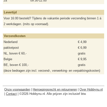
za
09:30-12:00
Levertijd
Voor 16:00 besteld? Tijdens de vakantie periode verzending binnen 1 á
2 werkdagen. (mits op voorraad).
Verzendkosten
Nederland
€ 4,99
pakketpost
€ 6,99
NL, boven € 60,-
gratis
Belgie
€ 9,95
BE, boven € 100,-
gratis
(deze bedragen zijn incl. verzend-, verwerking- en verpakkingskosten)
Onze voorwaarden
|
Herroepingsrecht en retourneren
|
Over Hobbynu.nl
|
Contact
| ©2026 Hobbynu.nl. Alle prijzen zijn inclusief btw.